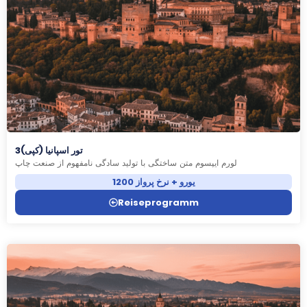
تور اسپانیا (کپی)3
لورم ایپسوم متن ساختگی با تولید سادگی نامفهوم از صنعت چاپ
1200 یورو + نرخ پرواز
Reiseprogramm